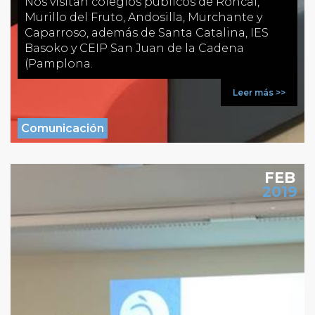
Nos visitan colegios públicos de Roncal,
Murillo del Fruto, Andosilla, Murchante y
Caparroso, además de Santa Catalina, IES
Basoko y CEIP San Juan de la Cadena
(Pamplona.
Leer más >>
Comunicación
FEB
2019