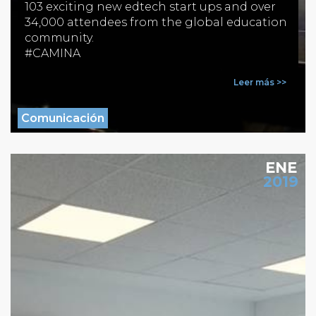
103 exciting new edtech start ups and over
34,000 attendees from the global education
community.
#CAMINA
Leer más >>
Comunicación
ENE
2019