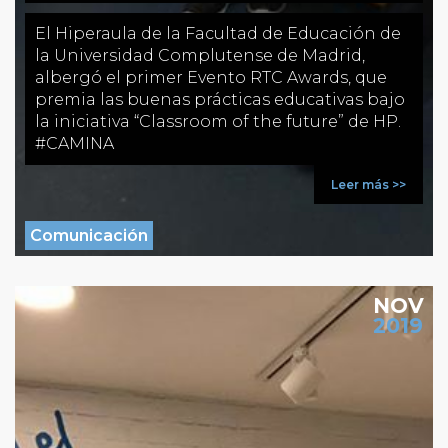
El Hiperaula de la Facultad de Educación de
la Universidad Complutense de Madrid,
albergó el primer Evento RTC Awards, que
premia las buenas prácticas educativas bajo
la iniciativa “Classroom of the future” de HP.
#CAMINA
Leer más >>
Comunicación
NOV
2019