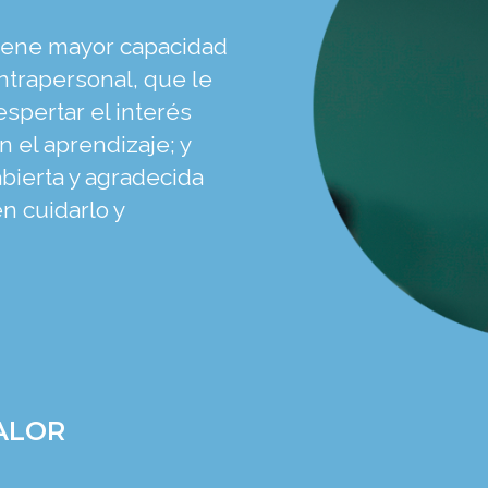
iene mayor capacidad
intrapersonal, que le
spertar el interés
 el aprendizaje; y
bierta y agradecida
n cuidarlo y
ALOR