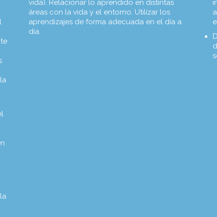
vida). Relacionar lo aprendido en distintas
i
áreas con la vida y el entorno. Utilizar los
a
l
aprendizajes de forma adecuada en el día a
e
día.
D
nte
d
s
s
la
el
en
la