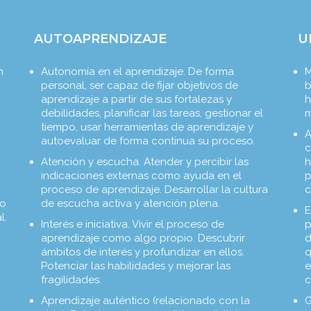
AUTOAPRENDIZAJE
U
n
Autonomía en el aprendizaje. De forma
M
personal, ser capaz de fijar objetivos de
b
aprendizaje a partir de sus fortalezas y
h
debilidades, planificar las tareas, gestionar el
m
tiempo, usar herramientas de aprendizaje y
A
autoevaluar de forma continua su proceso.
c
Atención y escucha. Atender y percibir las
h
indicaciones externas como ayuda en el
p
proceso de aprendizaje. Desarrollar la cultura
c
mo
de escucha activa y atención plena.
E
l.
Interés e iniciativa. Vivir el proceso de
p
aprendizaje como algo propio. Descubrir
d
ámbitos de interés y profundizar en ellos.
q
Potenciar las habilidades y mejorar las
e
fragilidades.
c
Aprendizaje auténtico (relacionado con la
G