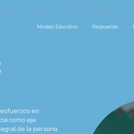
onsciente
Competente
Compasiva
Comprometida
Creati
Modelo Educativo
Respuestas
E
 esfuerzos en
ncia como eje
egral de la persona.