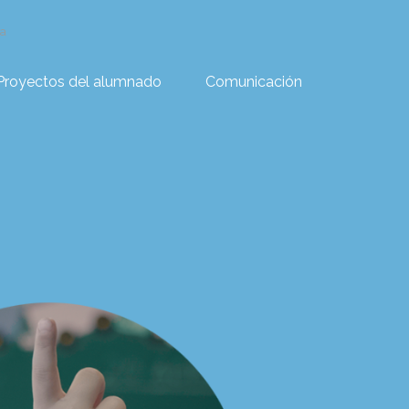
va
Proyectos del alumnado
Comunicación