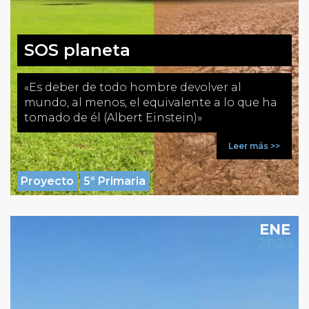
SOS planeta
«Es deber de todo hombre devolver al
mundo, al menos, el equivalente a lo que ha
tomado de él (Albert Einstein)»
Leer más >>
Proyecto
5º Primaria
ENE
2022