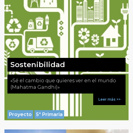
Sostenibilidad
«Sé el cambio que quieres ver en el mundo
(Mahatma Gandhi)»
Leer más >>
Proyecto
5º Primaria