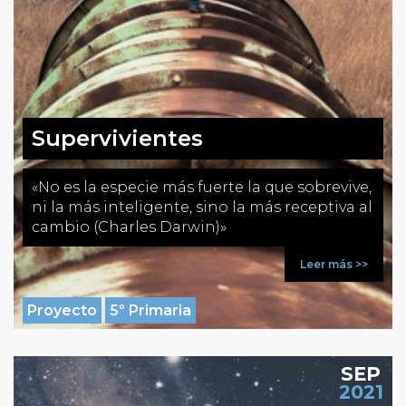
Supervivientes
«No es la especie más fuerte la que sobrevive,
ni la más inteligente, sino la más receptiva al
cambio (Charles Darwin)»
Leer más >>
Proyecto
5º Primaria
SEP
2021