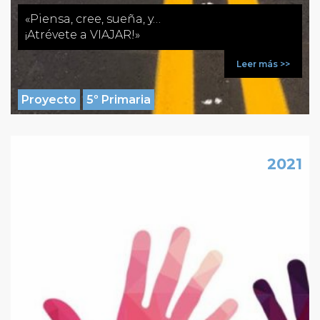
«Piensa, cree, sueña, y…
¡Atrévete a VIAJAR!»
Leer más >>
Proyecto
5º Primaria
NOV
2021