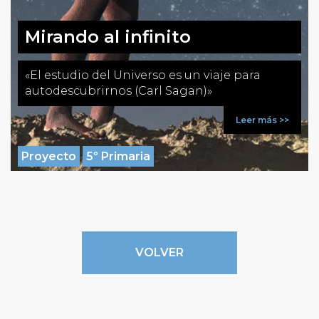
Mirando al infinito
«El estudio del Universo es un viaje para
autodescubrirnos (Carl Sagan)»
Leer más >>
Proyecto
5º Primaria
VOLVER