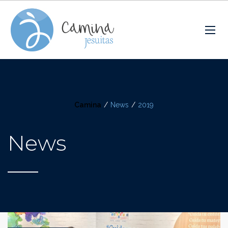
Camina
/
News
/
2019
News