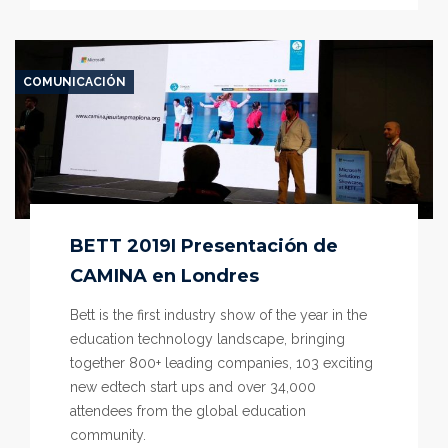
pedagógico
de
Educación
Infantil
COMUNICACIÓN
BETT 2019I Presentación de
CAMINA en Londres
Bett is the first industry show of the year in the
education technology landscape, bringing
together 800+ leading companies, 103 exciting
new edtech start ups and over 34,000
attendees from the global education
community.