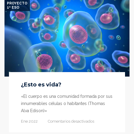
PROYECTO
1º ESO
¿Esto es vida?
«El cuerpo es una comunidad formada por sus
innumerables células o habitantes (Thomas
Alva Edison)»
en
Ene 2022
Comentarios desactivados
¿Esto
es