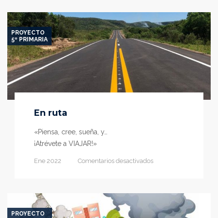
mundo
antiguo
PROYECTO
5º PRIMARIA
En ruta
«Piensa, cree, sueña, y…
¡Atrévete a VIAJAR!»
en
Ene 2022
Comentarios desactivados
En
ruta
PROYECTO