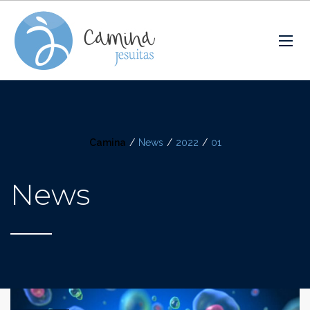
Camina
/
News
/
2022
/
01
News