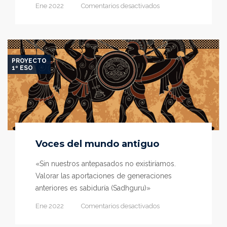
en
Ene 2022
Comentarios desactivados
A
hombros
de
gigantes
PROYECTO
1º ESO
Voces del mundo antiguo
«Sin nuestros antepasados no existiríamos.
Valorar las aportaciones de generaciones
anteriores es sabiduría (Sadhguru)»
en
Ene 2022
Comentarios desactivados
Voces
del