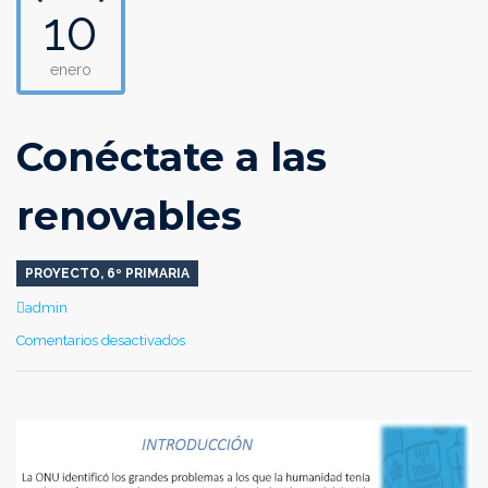
10
enero
Conéctate a las
renovables
PROYECTO
,
6º PRIMARIA
Author
admin
en
Comentarios desactivados
Conéctate
a
las
renovables