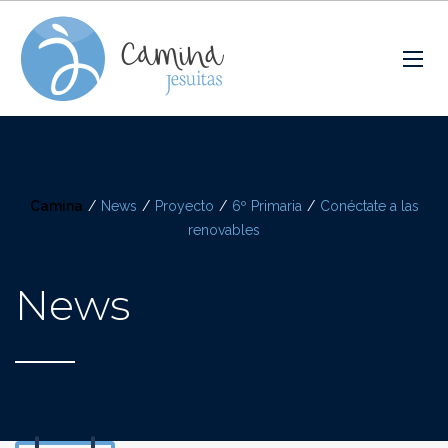
Camina
/
News
/
Proyecto
/
6º Primaria
/
Conéctate a las
renovables
News