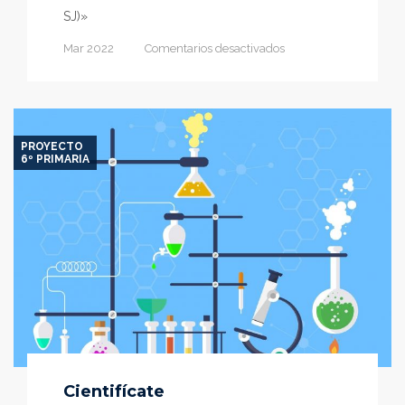
SJ)»
en
Mar 2022
Comentarios desactivados
Homo
migrans
PROYECTO
6º PRIMARIA
Cientifícate