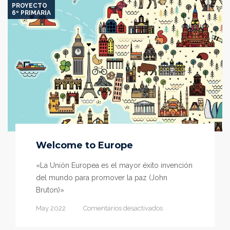
PROYECTO
6º PRIMARIA
Welcome to Europe
«La Unión Europea es el mayor éxito invención
del mundo para promover la paz (John
Bruton)»
en
May 2022
Comentarios desactivados
Welcome
to