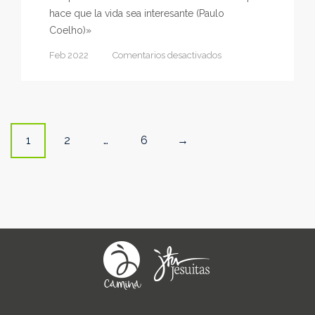
hace que la vida sea interesante (Paulo
Coelho)»
en
Feb 2022
Comentarios desactivados
Crea
tu
empresa
Posts
1
2
…
6
→
navigation