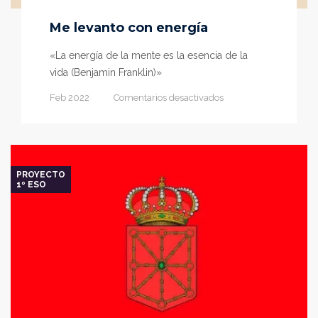
Me levanto con energía
«La energía de la mente es la esencia de la
vida (Benjamin Franklin)»
en
Feb 2022
Comentarios desactivados
Me
levanto
con
energía
PROYECTO
1º ESO