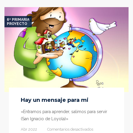
Europe
6º PRIMARIA
PROYECTO
Hay un mensaje para mi
«Entramos para aprender, salimos para servir
(San Ignacio de Loyola)»
en
Abr 2022
Comentarios desactivados