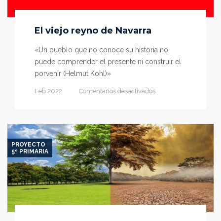
El viejo reyno de Navarra
«Un pueblo que no conoce su historia no
puede comprender el presente ni construir el
porvenir (Helmut Kohl)»
en
Feb 2022
Comentarios desactivados
El
viejo
reyno
de
Navarra
PROYECTO
5º PRIMARIA