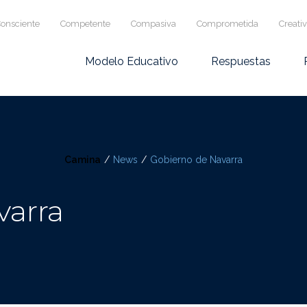
onsciente
Competente
Compasiva
Comprometida
Creati
Modelo Educativo
Respuestas
Camina
/
News
/
Gobierno de Navarra
varra