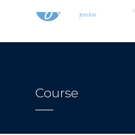
C
Course