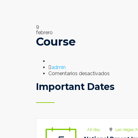
9
febrero
Course
Author
admin
en
Comentarios desactivados
Course
Important Dates
All day
Las Vegas, 