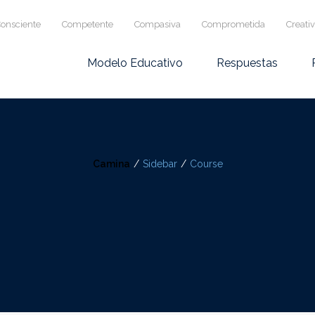
onsciente
Competente
Compasiva
Comprometida
Creati
Modelo Educativo
Respuestas
Camina
/
Sidebar
/
Course