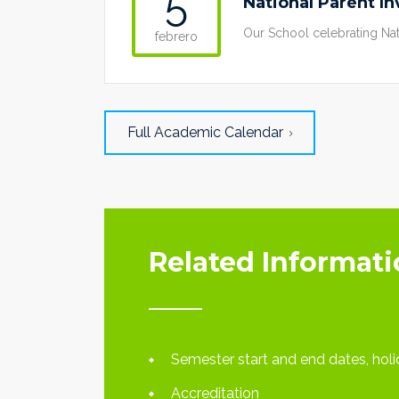
5
National Parent I
Our School celebrating Na
febrero
Full Academic Calendar
Related Informat
Semester start and end dates, hol
Accreditation