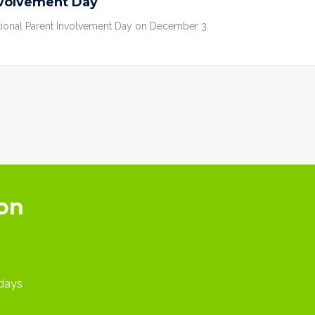
nvolvement Day
tional Parent Involvement Day on December 3.
ion
idays