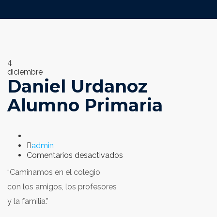
4
diciembre
Daniel Urdanoz
Alumno Primaria
Author
admin
en
Comentarios desactivados
Daniel
“Caminamos en el colegio
Urdanoz
Alumno
con los amigos, los profesores
Primaria
y la familia.”