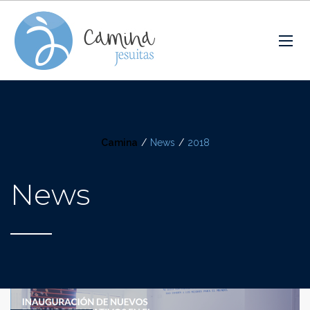
Camina
/
News
/
2018
News