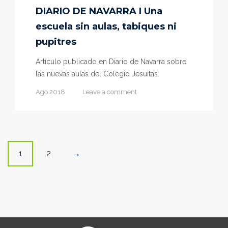
DIARIO DE NAVARRA I Una
escuela sin aulas, tabiques ni
pupitres
Artículo publicado en Diario de Navarra sobre
las nuevas aulas del Colegio Jesuitas.
Ago 2018
Leave a comment
Posts
1
2
→
navigation