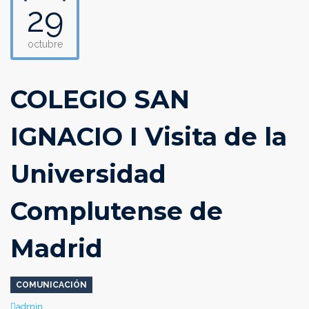
29
octubre
COLEGIO SAN
IGNACIO I Visita de la
Universidad
Complutense de
Madrid
COMUNICACIÓN
Author
admin