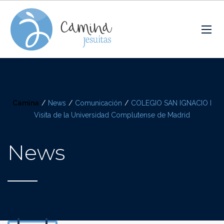
Camina
/
News
/
Comunicación
/
COLEGIO SAN IGNACIO I
Visita de la Universidad Complutense de Madrid
News