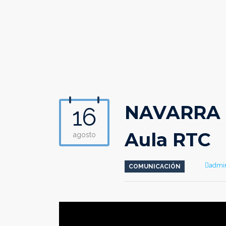
NAVARRA T
16
Aula RTC
agosto
Autho
admi
COMUNICACIÓN