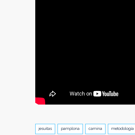
Tags
jesuitas
pamplona
camina
metodología