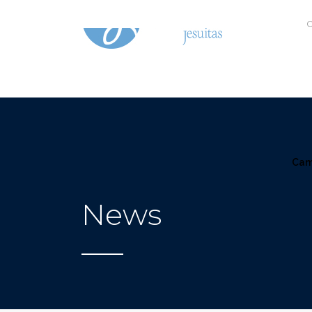
C
Cam
News