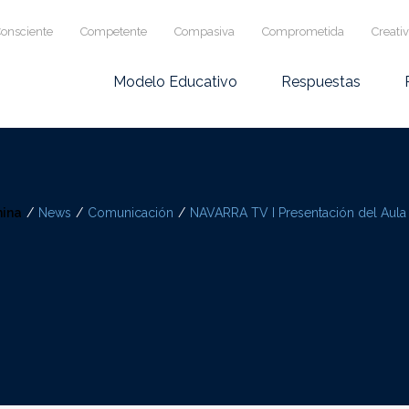
onsciente
Competente
Compasiva
Comprometida
Creati
Modelo Educativo
Respuestas
ina
/
News
/
Comunicación
/
NAVARRA TV I Presentación del Aul