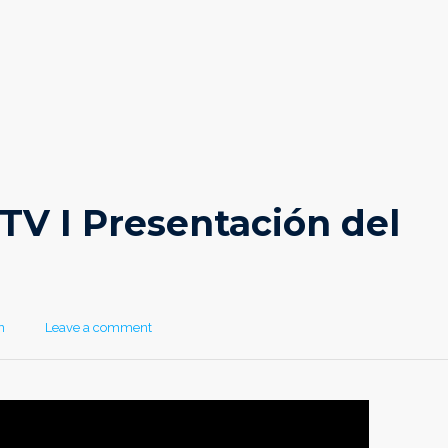
V I Presentación del
r
n
Leave a comment