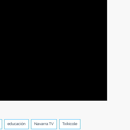
educación
Navarra TV
Txikicole