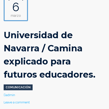
6
marzo
Universidad de
Navarra / Camina
explicado para
futuros educadores.
COMUNICACIÓN
Author
admin
Leave a comment