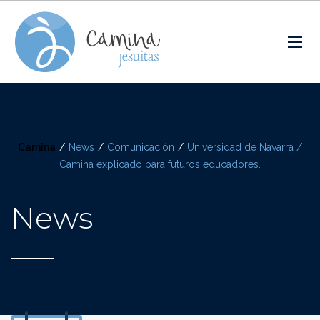
Camina
/
News
/
Comunicación
/
Universidad de Navarra /
Camina explicado para futuros educadores.
News